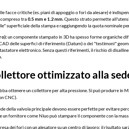
lle facce critiche (es. piani di appoggio o fori da alesare) è indisp
e compreso tra
0.5 mm e 1.2 mm
. Questo strato permette all'utens
le" superficiale della stampa e raggiungendo la quota nominale per
ro):
un componente stampato in 3D ha spesso forme organiche diffi
 CAD delle superfici di riferimento (Datum) o dei "testimoni" geom
astatore elettronico. Senza questi riferimenti, il rischio di disalli
o.
llettore ottimizzato alla sed
ba ottenere un collettore per alta pressione. Si può produrre in M
con CNC).
 sede della valvola principale devono essere perfette per evitare perd
tre un fornitore come Niuo può stampare il componente con la massi
presa dei fori con un alesatore su un centro di lavoro: il risultato s