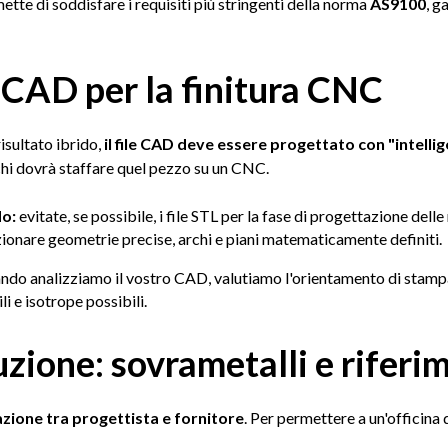
tte di soddisfare i requisiti più stringenti della norma
AS9100
, g
 CAD per la finitura CNC
isultato ibrido,
il file CAD deve essere progettato con "intelli
chi dovrà staffare quel pezzo su un CNC.
do:
evitate, se possibile, i file STL per la fase di progettazione dell
ezionare geometrie precise, archi e piani matematicamente definiti.
ndo analizziamo il vostro CAD, valutiamo l'orientamento di stampa 
li e isotrope possibili.
uzione: sovrametalli e riferi
zione tra progettista e fornitore
. Per permettere a un'officina 