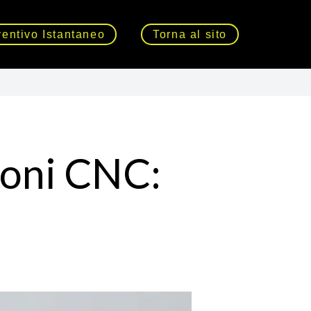
entivo Istantaneo
Torna al sito
ioni CNC: