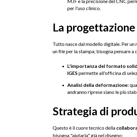
MJF e la precisione del CNC perme
per l'uso clinico.
La progettazione
Tutto nasce dal modello digitale. Per un r
un file per la stampa; bisogna pensare a 
L'importanza del formato soli
IGES
permette all'officina di sel
Analisi della deformazione:
qua
andranno riprese siano le più stabi
Strategia di prod
Questo è il cuore tecnico della
collabora
bisogna "aiutarla" già nel disegno: