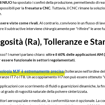
di NIUO
ha spostato i confini della produzione, permettendo di reali
mpossibili per la
fresatura CNC
. Tuttavia, il CNC rimane la soluzio
e.
ere viste come rivali.
Al contrario, convivono in un flusso di lav
 il subtractive interviene chirurgicamente per "rifinire" le aree fu
gosità (Ra), Tolleranze e Sta
sso? I numeri parlano chiaro:
oltre il 60% delle applicazioni AM
r essere funzionale in settori regolamentati.
(tolleranze nell'ordine de
cnologia MJF è estremamente precisa
lleranze IT7 o IT8. Un accoppiamento H7 non può essere ottenuto "
pplicazioni con scorrimento di fluidi o guarnizioni dinamiche, la fi
l grado di rugosità naturale della polvere sinterizzata.
ttori aerospaziale e medicale, la conformità non è opzionale. La co