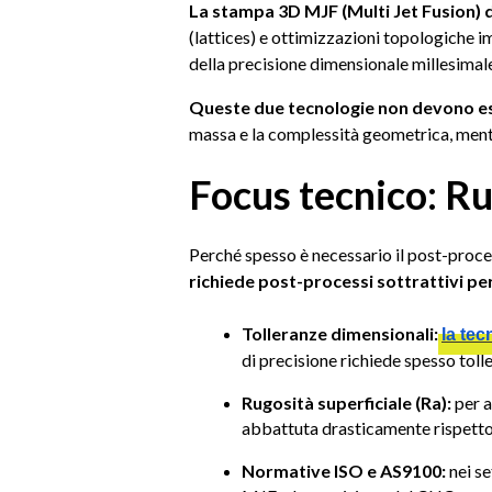
La stampa 3D MJF (Multi Jet Fusion) 
(lattices) e ottimizzazioni topologiche i
della precisione dimensionale millesimal
Queste due tecnologie non devono ess
massa e la complessità geometrica, mentre
Focus tecnico: Ru
Perché spesso è necessario il post-proce
richiede post-processi sottrattivi pe
Tolleranze dimensionali:
la te
di precisione richiede spesso to
Rugosità superficiale (Ra):
per a
abbattuta drasticamente rispetto a
Normative ISO e AS9100:
nei se