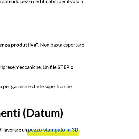
arantendo pezzi certificabili per il volo o
genza produttiva"
. Non basta esportare
e riprese meccaniche. Un file
STEP o
per garantire che le superfici che
menti (Datum)
di lavorare un
,
pezzo stampato in 3D